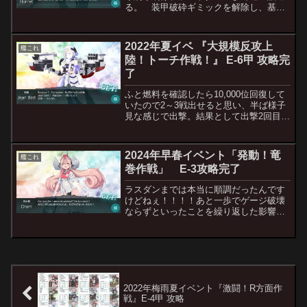
る。 装甲破砕ギミックを解除し、基地
航空隊の熟練度を付け直し、道中・決戦
支援を用意する。 そして挑むラストダ
ンス。 悲劇その1：道中支援艦隊の唯一
2022年夏イベ 『大規模反攻上
艦これ
の仕事場である初戦に...
陸！トーチ作戦！』 E-6甲 攻略完
了
ふと燃料を確認したら10,000位回復して
いたので2～3戦出せると思い、半ば様子
見な感じで出撃。結果として出撃2回目で
無事に攻略完了しました。1回目、2回目
ともにYマスが慈悲深く女神装備の艦し
か大破にしなかったことでいずれも十分
2024年早春イベント「発動！竜
艦これ
な戦力を残し...
巻作戦」 E-3攻略完了
ラスダンまでは本当に順調だったんです
けどねぇ！！！！あと一歩でゲージ破壊
ならずといったことを繰り返した影響
か、うっかりボス前マスで陣形を梯形陣
にしてしまい、そんなときに限ってカッ
トイン発動してしまい、仕方なく単縦陣
で挑んだ幾度目かのラスダン...
2022年梅雨夏イベント『激闘！R方面作
戦』E-4甲 攻略