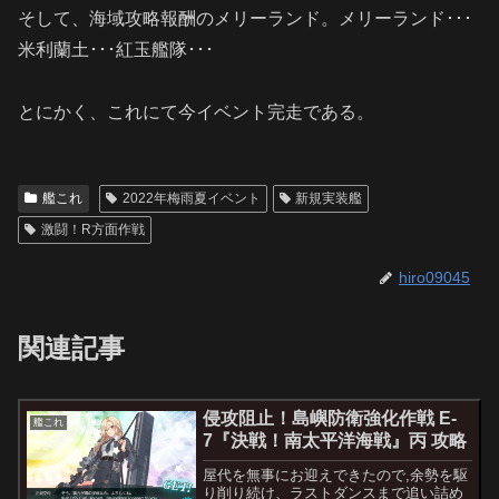
そして、海域攻略報酬のメリーランド。メリーランド･･･
米利蘭土･･･紅玉艦隊･･･
とにかく、これにて今イベント完走である。
艦これ
2022年梅雨夏イベント
新規実装艦
激闘！R方面作戦
hiro09045
関連記事
侵攻阻止！島嶼防衛強化作戦 E-
艦これ
7『決戦！南太平洋海戦』丙 攻略
屋代を無事にお迎えできたので,余勢を駆
り削り続け、ラストダンスまで追い詰め