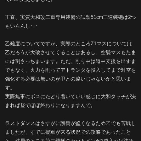
正直、実質大和改二重専用装備の試製51cm三連装砲は2つ
もいらんし･･･
乙難度についてですが、実際のところZ1マスについては
乙だろうが大破させてくることはあるし、空襲マスもたま
には刺さっちまいます。ただ、削り中は道中支援を出すま
でもなく、火力を削ってアトランタを投入してまで対空を
強化する必要は無いのが甲との違いじゃないかと思いま
す。
実際無事にボスにたどり着いていい感じに大和タッチが決
まれば昼でほぼ終わりになりますんで。
ラストダンスはさすがに護衛が堅くなるため乙でも苦戦し
ましたが、すでに援軍が来る状況での攻略であったこと
と、結局のところ第二艦隊のカットインが2発入れば沈め