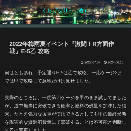
くらげぜり～（改）
2022年梅雨夏イベント『激闘！R方面作
戦』E-5乙 攻略
2022.07.07
2024.06.16
何はともあれ、予定通りE-5は乙で攻略。一応ゲージ3ま
では甲で攻略して意地だけは見せました。
実際のところは、一度第四ゲージを甲のまま試してました
が、道中無事に突破できる確率と燃料の残量を加味した結
果、たとえ強力な援軍が使用できるとしても甲の最終形態
を現実的な資源消費量にて撃破することは不可能と判断し
て乙に変更しました。