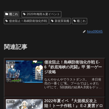
艦これ
2020年梅雨＆夏イベント
侵攻阻止！島嶼防衛強化作戦
新規実装艦
艦これ
hiro09045
関連記事
侵攻阻止！島嶼防衛強化作戦 E-
艦これ
6『鉄底海峡の死闘』甲 第一ゲー
ジ攻略
なんやかんやでラストダンス。 本日発
売の一番くじ”私、プールではしゃぎた
い!!”にて、5回挑戦の結果A,B賞をゲット
したことの呪いなのか、思い切り不利を
引きkonozama。一応基地航空隊＊3を熟
練度付け直した上で本気仕様の決戦支援
2022年夏イベ 『大規模反攻上
艦これ
を投入し...
陸！トーチ作戦！』 E-2 夏雲ドロ