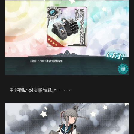
甲報酬の対潜噴進砲と・・・