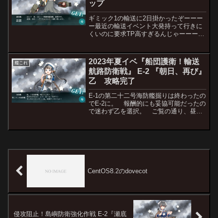
ップ
ギミック1の輸送に2日掛かったぞーーー
ー最近の輸送イベント大発持って行きに
くいのに要求TP高すぎるんじゃーーーと
いう血涙混じりの叫びを上げつつ攻略を
続け、どうにかE-2ボスマスを出現させた
のが日曜22時過ぎ。夏雲の掘りがあるの
2023年夏イベ『船団護衛！輸送
艦これ
で攻略は長くな...
航路防衛戦』 E-2 『朝日、再び』
乙 攻略完了
E-1の第二十二号海防艦掘りは終わったの
でE-2に。 報酬的にも妥協可能だったの
で迷わず乙を選択。 ご覧の通り、昼の
時点で割れる程度の難易度です。 た
だ、ここは攻略以上に問題な要素とし
て、朝日とsalmonという久々の2艦掘り
に挑まないとい...
CentOS8.2のdovecot
侵攻阻止！島嶼防衛強化作戦 E-2『瀬底