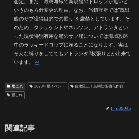
想定。また、最終海域で新規艦のドロップが無いと
いうのも方針変更の理由。なお、当鎮守府では”既出
艦のサブ獲得目的での掘り”を厳禁としています。そ
のため、タシュケントやネルソン、アトランタとい
った現状特別有用な艦のサブ艦については海域攻略
中のラッキードロップに頼ることになります。実は
そんな縛りをしててもアトランタ2枚張りとか出来て
います。
↩︎
艦これ
2023年夏イベント
侵攻阻止！島嶼防衛強化作戦
艦これ
hiro09045
関連記事