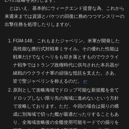
E-7の攻略を先行します。
とはいえ、基本的にウィークエンド提督な為、これから
来週末までは資源とバケツの回復に務めつつマンスリーの
出撃任務を処理したりしますが。
FGM-148、これもまたジャベリン。米軍が開発した
高性能な携行式対戦車ミサイル。その優れた性能は
戦車だけでなくヘリをも叩き落とすものでウクライ
ナ戦争ではトランプ政権時代に供与された本兵器が
緒戦のウクライナ軍の頑強な抵抗を支えた。さあ、
皆で聖ジャベリンを称えるのだ。
↩︎
原則として攻略海域でドロップ可能な新規艦を全て
ドロップしない限り先の海域に進めないという方針
で攻略しております。ただ、今回の場合は掘りの構
成に別海域で切った艦が最適だったりすることもあ
り、全海域攻略後の全艦使用可能モードでの掘りを