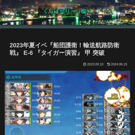
くらげぜり～（改）
2023年夏イベ『船団護衛！輸送航路防衛
戦』 E-6 『タイガー演習』 甲 突破
2023.09.10
2024.06.15