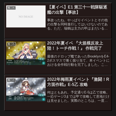
【夏イベ】E1 第三十一戦隊駆逐
艦これ
艦の出撃【事故】
事故ったね。やっぱりイベントとその他
の出撃を同時進行してはいけないのであ
る。ただ、瑞鶴は主力の甲はまだいる
し、大鳳については98Lvのサブが数人ス
トックしてある。夕張ももう一人ストッ
クがいるのでまずいのは改二状態のサブ
2022年夏イベ 『大規模反攻上
艦これ
がいないリシュリュー、...
陸！トーチ作戦！』 作戦完了
最後のドロップ艦であったBrooklynをE4-
2ボスマスで漸く掘り当て、本イベントに
おける全作戦行動を完了しました。この
間、3体のWarspiteが出てくるなどヤバい
空気が漂ってましたが、どうにかバケツ
が切れる前に終わってよかったという
2022年梅雨夏イベント『激闘！R
艦これ
の...
方面作戦』E-5乙 攻略
何はともあれ、予定通りE-5は乙で攻略。
一応ゲージ3までは甲で攻略して意地だけ
は見せました。実際のところは、一度第
四ゲージを甲のまま試してましたが、道
中無事に突破できる確率と燃料の残量を
加味した結果、たとえ強力な援軍が使用