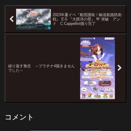
できるとしても甲の...
2023年夏イベ『船団護衛！輸送航路防衛
戦』 E-5 『大西洋の壁』 甲 突破 アン
ド C.Cappellini掘り完了
繰り返す無念 ～プラチナ4届きません
でした～
コメント