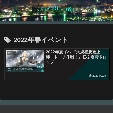
くらげぜり～（改）
2022年春イベント
2022年夏イベ 『大規模反攻上
艦これ
陸！トーチ作戦！』 E-2 夏雲ドロ
ップ
2022.09.05