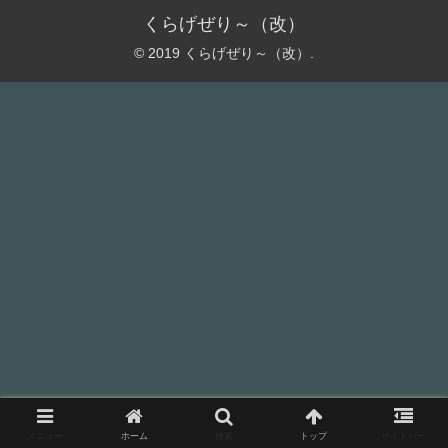
くらげぜり～（改）
© 2019 くらげぜり～（改）.
メニュー
ホーム
検索
トップ
サイドバー