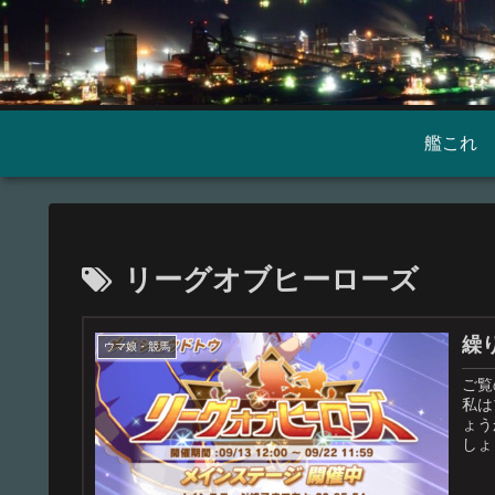
艦これ
リーグオブヒーローズ
繰
ウマ娘・競馬
ご覧
私は
ょう
しょ