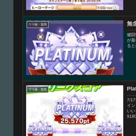
無
ウマ娘・競馬
健闘
が最
ると
Pl
ウマ娘・競馬
7/
イン
いい
91