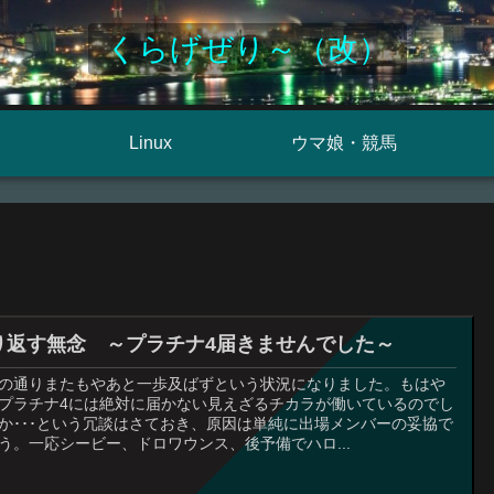
くらげぜり～（改）
Linux
ウマ娘・競馬
り返す無念 ～プラチナ4届きませんでした～
の通りまたもやあと一歩及ばずという状況になりました。もはや
プラチナ4には絶対に届かない見えざるチカラが働いているのでし
か･･･という冗談はさておき、原因は単純に出場メンバーの妥協で
う。一応シービー、ドロワウンス、後予備でハロ...