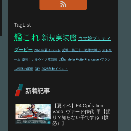
TagList
艦これ
新規実装艦
ウマ娘プリティ
ダービー
2026年夏イベント
反撃！第三十一戦隊の戦い
ストリ
ーム
逆転！ナルヴィク攻防戦
L'Élan de la Flotte Française -フラン
ス艦隊の躍動
DIY
2025年秋イベント
新着記事
【夏イベ】E4 Opération
Vado -ヴァード作戦- 甲【掘
り？知らない子ですね（憤
怒）】