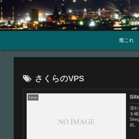
艦これ
さくらのVPS
S
Linux
濡れ
を確
Si
由。