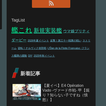
TagList
艦これ
新規実装艦
ウマ娘プリティ
ダービー
2026年夏イベント
反撃！第三十一戦隊の戦い
ストリ
ーム
逆転！ナルヴィク攻防戦
L'Élan de la Flotte Française -フラン
ス艦隊の躍動
DIY
2025年秋イベント
新着記事
【夏イベ】E4 Opération
Vado -ヴァード作戦- 甲【掘
り？知らない子ですね（憤
怒）】