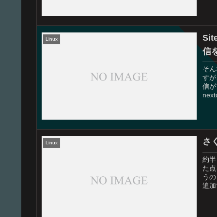
Si
Linux
信
そん
すが
信が
ne
さく
Linux
約半
た点
うの
追加で