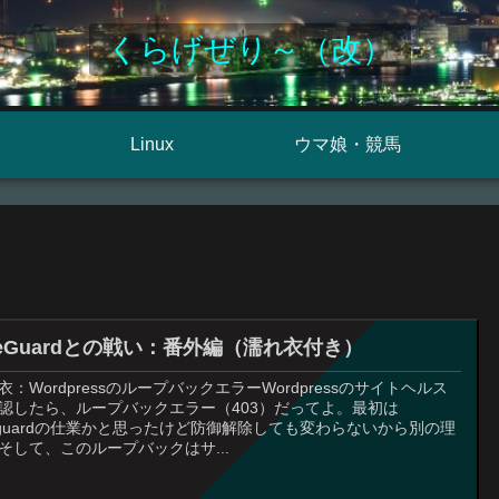
くらげぜり～（改）
Linux
ウマ娘・競馬
iteGuardとの戦い：番外編（濡れ衣付き）
衣：WordpressのループバックエラーWordpressのサイトヘルス
認したら、ループバックエラー（403）だってよ。最初は
teguardの仕業かと思ったけど防御解除しても変わらないから別の理
そして、このループバックはサ...